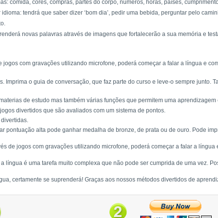
mas: comida, cores, compras, partes do corpo, números, horas, países, cumprimento
idioma: tendrá que saber dizer ‘bom dia’, pedir uma bebida, perguntar pelo caminh
to.
 aprenderá novas palavras através de imagens que fortalecerão a sua memória e tes
 de jogos com gravações utilizando microfone, poderá começar a falar a língua e 
. Imprima o guia de conversação, que faz parte do curso e leve-o sempre junto. 
materias de estudo mas também várias funções que permitem uma aprendizagem efi
ogos divertidos que são avaliados com um sistema de pontos.
divertidas.
ar pontuação alta pode ganhar medalha de bronze, de prata ou de ouro. Pode imp
ravés de jogos com gravações utilizando microfone, poderá começar a falar a língu
r a língua é uma tarefa muito complexa que não pode ser cumprida de uma vez. Pos
gua, certamente se suprenderá! Graças aos nossos métodos divertidos de aprendi