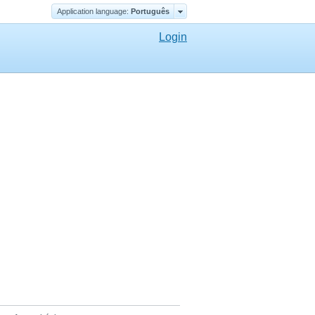
Application language:
Português
Login