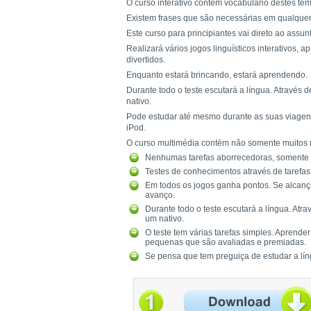
O curso interativo contém vocabulário destes te
Existem frases que são necessárias em qualquer 
Este curso para principiantes vai direto ao assun
Realizará vários jogos linguísticos interativos,
divertidos.
Enquanto estará brincando, estará aprendendo.
Durante todo o teste escutará a língua. Através
nativo.
Pode estudar até mesmo durante as suas viagens
iPod.
O curso multimédia contém não somente muitos 
Nenhumas tarefas aborrecedoras, somente j
Testes de conhecimentos através de tarefas 
Em todos os jogos ganha pontos. Se alcanç
avanço.
Durante todo o teste escutará a língua. At
um nativo.
O teste tem várias tarefas simples. Aprende
pequenas que são avaliadas e premiadas.
Se pensa que tem preguiça de estudar a lín