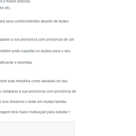
s e frases básicas.
o etc...
tará seus conhecimentos através de testes
comparar a sua pronúncia com pronúncia de um
Também pode exportar os áudios para o seu
ciente e divertida.
rimir esta medalha como atestado do seu
a e comparar a sua pronúncia com pronúncia de
 isso dividoms o teste em muitas tarefas
zagem terá maior motivaçaõ para estudar !