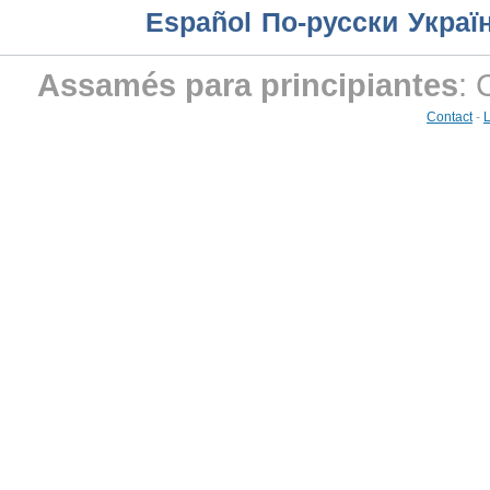
Еspañol
По-русски
Украї
Assamés para principiantes
: 
Contact
-
L