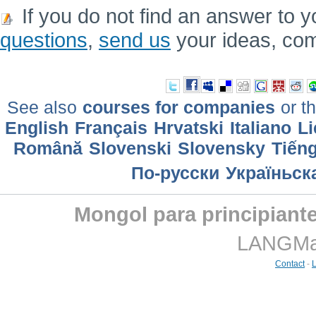
If you do not find an answer to y
questions
,
send us
your ideas, co
See also
courses for companies
or th
English
Français
Hrvatski
Italiano
Li
Română
Slovenski
Slovensky
Tiếng
По-русски
Україньск
Mongol para principiant
LANGMast
Contact
-
L