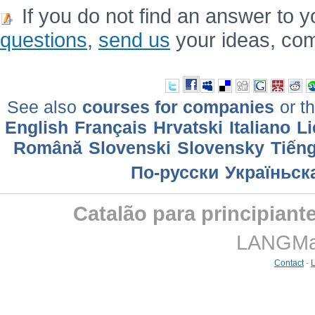
If you do not find an answer to y
questions
,
send us
your ideas, co
See also
courses for companies
or th
English
Français
Hrvatski
Italiano
Li
Română
Slovenski
Slovensky
Tiếng
По-русски
Україньск
Catalão para principiant
LANGMast
Contact
-
L