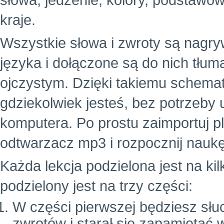
słowa, jedzenie, kolory, podstawowe
kraje.
Wszystkie słowa i zwroty są nagr
języka i dołączone są do nich tłu
ojczystym. Dzięki takiemu schema
gdziekolwiek jesteś, bez potrzeby
komputera. Po prostu zaimportuj p
odtwarzacz mp3 i rozpocznij naukę
Każda lekcja podzielona jest na ki
podzielony jest na trzy części:
W części pierwszej będziesz słuc
zwrotów i starał się zapamiętać