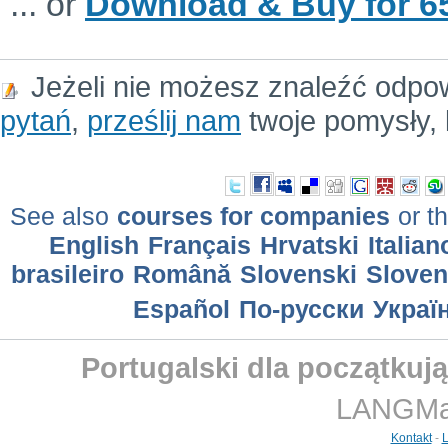
... or
Download & Buy for 65
Jeżeli nie możesz znaleźć odpo
pytań
,
prześlij nam
twoje pomysły, 
See also
courses for companies
or th
English
Français
Hrvatski
Italian
brasileiro
Română
Slovenski
Slove
Еspañol
По-русски
Украї
Portugalski dla początkują
LANGMast
Kontakt
-
L