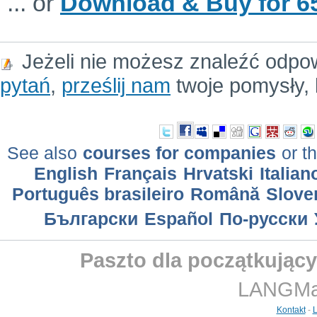
... or
Download & Buy for 65
Jeżeli nie możesz znaleźć odpo
pytań
,
prześlij nam
twoje pomysły, 
See also
courses for companies
or th
English
Français
Hrvatski
Italian
Português brasileiro
Română
Slove
Български
Еspañol
По-русски
Paszto dla początkujący
LANGMast
Kontakt
-
L