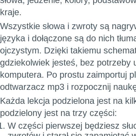
słowa, jedzenie, kolory, podstawowe
kraje.
Wszystkie słowa i zwroty są nagr
języka i dołączone są do nich tłu
ojczystym. Dzięki takiemu schema
gdziekolwiek jesteś, bez potrzeby
komputera. Po prostu zaimportuj p
odtwarzacz mp3 i rozpocznij naukę
Każda lekcja podzielona jest na ki
podzielony jest na trzy części:
W części pierwszej będziesz słuc
zwrotów i starał się zapamiętać