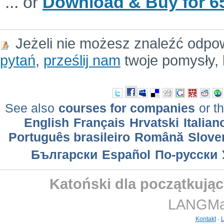
... or
Download & Buy for 65
Jeżeli nie możesz znaleźć odpo
pytań
,
prześlij nam
twoje pomysły, 
See also
courses for companies
or th
English
Français
Hrvatski
Italian
Português brasileiro
Română
Slove
Български
Еspañol
По-русски
Katoński dla początkując
LANGMast
Kontakt
-
L