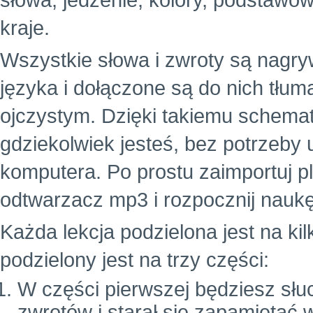
słowa, jedzenie, kolory, podstawowe
kraje.
Wszystkie słowa i zwroty są nagr
języka i dołączone są do nich tłu
ojczystym. Dzięki takiemu schema
gdziekolwiek jesteś, bez potrzeby
komputera. Po prostu zaimportuj p
odtwarzacz mp3 i rozpocznij naukę
Każda lekcja podzielona jest na ki
podzielony jest na trzy części:
W części pierwszej będziesz słuc
zwrotów i starał się zapamiętać