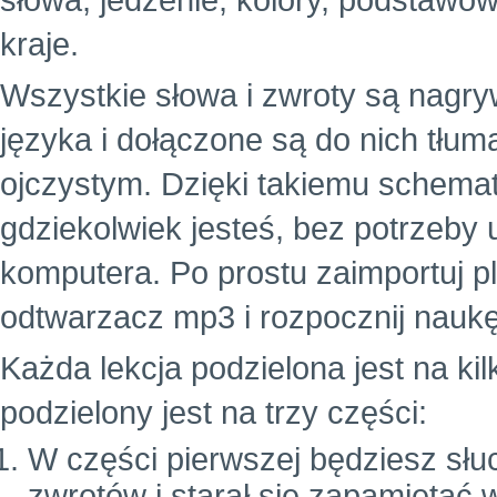
słowa, jedzenie, kolory, podstawowe
kraje.
Wszystkie słowa i zwroty są nagr
języka i dołączone są do nich tłu
ojczystym. Dzięki takiemu schema
gdziekolwiek jesteś, bez potrzeby
komputera. Po prostu zaimportuj p
odtwarzacz mp3 i rozpocznij naukę
Każda lekcja podzielona jest na ki
podzielony jest na trzy części:
W części pierwszej będziesz słuc
zwrotów i starał się zapamiętać