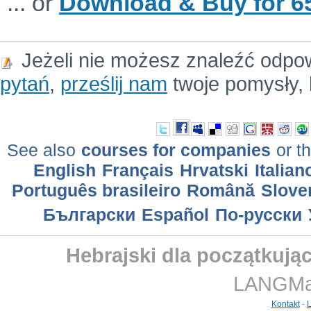
... or
Download & Buy for 65
Jeżeli nie możesz znaleźć odpo
pytań
,
prześlij nam
twoje pomysły, 
See also
courses for companies
or th
English
Français
Hrvatski
Italian
Português brasileiro
Română
Slove
Български
Еspañol
По-русски
Hebrajski dla początkując
LANGMast
Kontakt
-
L