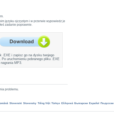
ym.
oim języku ojczystym i w przerwie wypowiedz je
ałeś zadanie poprawnie.
ik .EXE i zapisz go na dysku twojego
. Po uruchomieniu pobranego pliku .EXE
 nagrania MP3.
nia problemu.
omână
Slovenski
Slovensky
Tiếng Việt
Türkçe
Ελληνικά
Български
Еspañol
По-русски