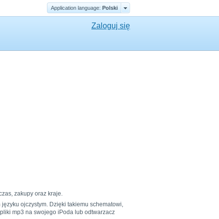
Application language:
Polski
Zaloguj się
czas, zakupy oraz kraje.
 języku ojczystym. Dzięki takiemu schematowi,
 pliki mp3 na swojego iPoda lub odtwarzacz