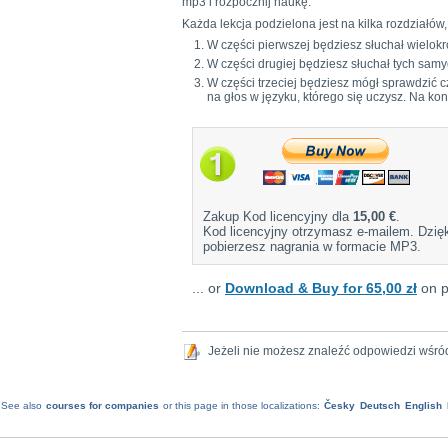
mp3 i rozpocznij naukę.
Każda lekcja podzielona jest na kilka rozdziałów,
W części pierwszej będziesz słuchał wielok
W części drugiej będziesz słuchał tych sam
W części trzeciej będziesz mógł sprawdzić 
na głos w języku, którego się uczysz. Na k
Zakup Kod licencyjny dla
15,00 €
.
Kod licencyjny otrzymasz e-mailem. Dzię
pobierzesz nagrania w formacie MP3.
... or
Download & Buy for 65,00 zł
on p
Jeżeli nie możesz znaleźć odpowiedzi wśr
See also
courses for companies
or this page in those localizations:
Česky
Deutsch
English