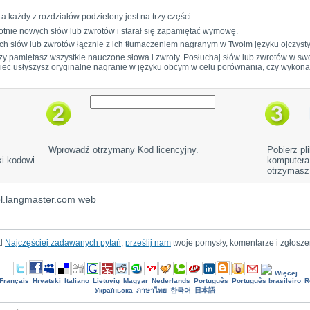
 a każdy z rozdziałów podzielony jest na trzy części:
rotnie nowych słów lub zwrotów i starał się zapamiętać wymowę.
ych słów lub zwrotów łącznie z ich tłumaczeniem nagranym w Twoim języku ojczyst
czy pamiętasz wszystkie nauczone słowa i zwroty. Posłuchaj słów lub zwrotów w sw
oniec usłyszysz oryginalne nagranie w języku obcym w celu porównania, czy wykon
Wprowadź otrzymany Kod licencyjny.
Pobierz pl
ki kodowi
komputera
otrzymasz
l.langmaster.com web
ód
Najczęściej zadawanych pytań
,
prześlij nam
twoje pomysły, komentarze i zgłosze
Więcej
Français
Hrvatski
Italiano
Lietuvių
Magyar
Nederlands
Português
Português brasileiro
R
Україньска
ภาษาไทย
한국어
日本語