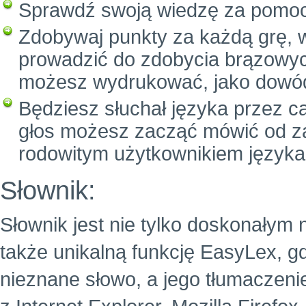
Sprawdź swoją wiedzę za pomo
Zdobywaj punkty za każdą grę, 
prowadzić do zdobycia brązowych
możesz wydrukować, jako dowód
Będziesz słuchał języka przez c
głos możesz zacząć mówić od za
rodowitym użytkownikiem języka
Słownik:
Słownik jest nie tylko doskonałym 
także unikalną funkcję EasyLex, g
nieznane słowo, a jego tłumaczeni