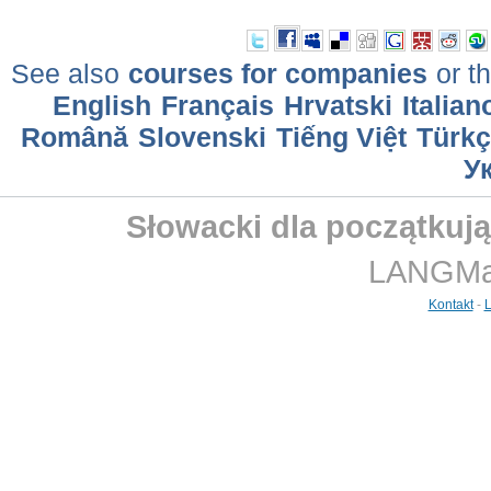
See also
courses for companies
or th
English
Français
Hrvatski
Italian
Română
Slovenski
Tiếng Việt
Türkç
У
Słowacki dla początkuj
LANGMast
Kontakt
-
L