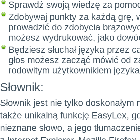
Sprawdź swoją wiedzę za pomo
Zdobywaj punkty za każdą grę, 
prowadzić do zdobycia brązowych
możesz wydrukować, jako dowód
Będziesz słuchał języka przez c
głos możesz zacząć mówić od za
rodowitym użytkownikiem języka
Słownik:
Słownik jest nie tylko doskonałym 
także unikalną funkcję EasyLex, g
nieznane słowo, a jego tłumaczeni