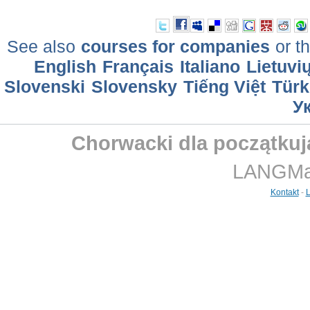
See also
courses for companies
or th
English
Français
Italiano
Lietuvi
Slovenski
Slovensky
Tiếng Việt
Türk
У
Chorwacki dla początkuj
LANGMast
Kontakt
-
L