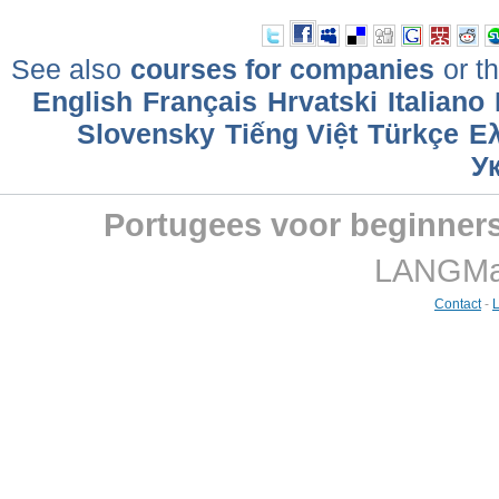
See also
courses for companies
or th
English
Français
Hrvatski
Italiano
Slovensky
Tiếng Việt
Türkçe
Ελ
У
Portugees voor beginner
LANGMast
Contact
-
L