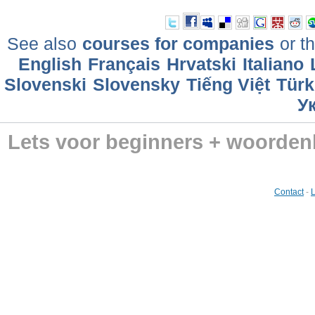
See also
courses for companies
or th
English
Français
Hrvatski
Italiano
Slovenski
Slovensky
Tiếng Việt
Türk
У
Lets voor beginners + woorde
Contact
-
L