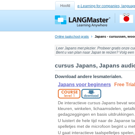
Hoofd
e-Learning for companies, languag
Online taalschool gratis
Japans - cursussen, woo
Leer Japans
met plezier. Probeer gratis onze
cu
Bent u van plan naar
Japan
te reizen? Volg een
cursus Japans, Japans audio,
Download andere lesmaterialen.
Japans voor beginners
Free Tria
De interactieve cursus Japans bevat wo
kleuren, winkelen, lichaamsdelen, getalle
gedagzeggingen en basis uitdrukkingen.
U luistert de hele tijd naar de Japanse t
spelletjes met de microfoon begint u me
U gaat interactieve taalspelletjes spele