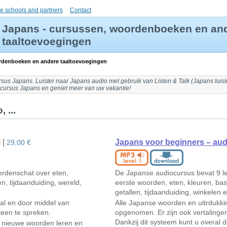
e schools and partners
Contact
Japans - cursussen, woordenboeken en an
taaltoevoegingen
rdenboeken en andere taaltoevoegingen
rsus Japans
. Luister naar
Japans audio
met gebruik van Listen & Talk (
Japans luis
 cursus Japans en geniet meer van uw vakantie!
 ...
l
|
Japans voor beginners – au
29,00 €
ordenschat over eten,
De Japanse audiocursus bevat 9 l
n, tijdaanduiding, wereld,
eerste woorden, eten, kleuren, bas
getallen, tijdaanduiding, winkelen 
aal en door middel van
Alle Japanse woorden en uitrdukki
teen te spreken.
opgenomen. Er zijn ook vertaling
Dankzij dit systeem kunt u overal d
n, nieuwe woorden leren en