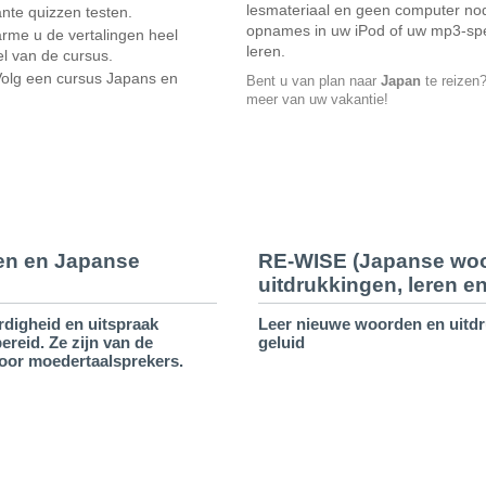
lesmateriaal en geen computer nod
te quizzen testen.
opnames in uw iPod of uw mp3-spe
me u de vertalingen heel
leren.
l van de cursus.
Volg een cursus Japans en
Bent u van plan naar
Japan
te reizen
meer van uw vakantie!
ren en Japanse
RE-WISE (Japanse wo
uitdrukkingen, leren e
rdigheid en uitspraak
Leer nieuwe woorden en uitd
reid. Ze zijn van de
geluid
oor moedertaalsprekers.