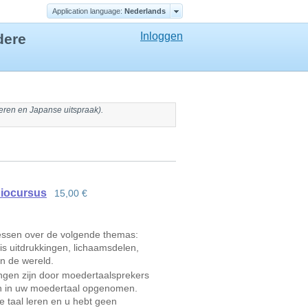
Application language:
Nederlands
Inloggen
dere
teren
en
Japanse uitspraak
).
diocursus
15,00 €
essen over de volgende themas:
is uitdrukkingen, lichaamsdelen,
en de wereld.
ngen zijn door moedertaalsprekers
en in uw moedertaal opgenomen.
e taal leren en u hebt geen