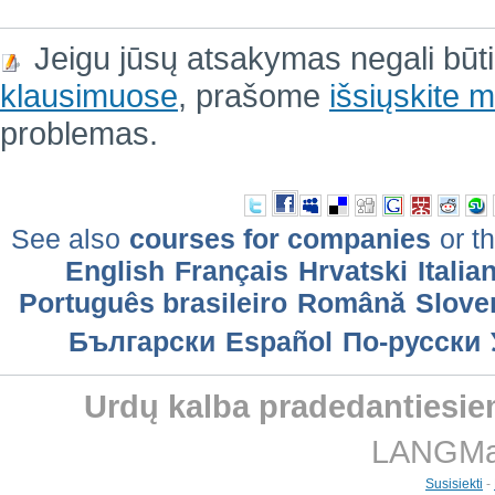
Jeigu jūsų atsakymas negali būt
klausimuose
, prašome
išsiųskite
problemas.
See also
courses for companies
or th
English
Français
Hrvatski
Italia
Português brasileiro
Română
Slove
Български
Еspañol
По-русски
Urdų kalba pradedantiesie
LANGMast
Susisiekti
-