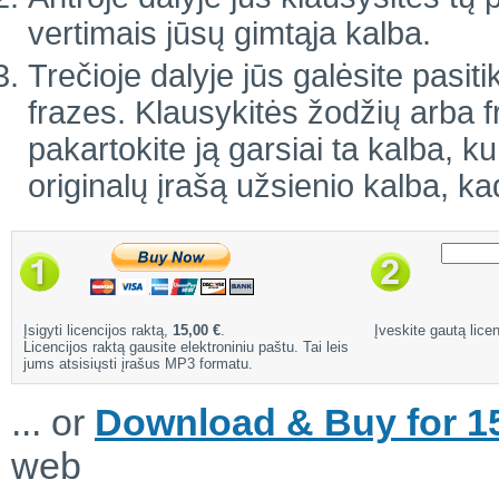
vertimais jūsų gimtąja kalba.
Trečioje dalyje jūs galėsite pasiti
frazes. Klausykitės žodžių arba 
pakartokite ją garsiai ta kalba, ku
originalų įrašą užsienio kalba, ka
Įsigyti licencijos raktą,
15,00 €
.
Įveskite gautą licen
Licencijos raktą gausite elektroniniu paštu. Tai leis
jums atsisiųsti įrašus MP3 formatu.
... or
Download & Buy for 15
web