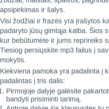
žodžiai, maistas, spalvos, pagrindin
apsipirkimas ir šalys.
Visi žodžiai ir frazės yra įrašytos k
padaryto jūsų gimtąja kalba. Šios 
kur bebūtumėte ir jums reprireiks 
Tiesiog persiųskite mp3 failus į sa
mokytis.
Kiekviena pamoka yra padalinta į ke
padalintas į tris dalis:
Pirmojoje dalyje galėsite pakartoti
bandyti prisiminti tarimą.
Antroje dalyje jūs klausysitės tų 