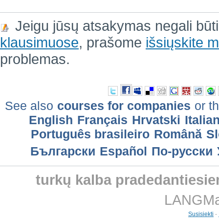
Jeigu jūsų atsakymas negali būt
klausimuose
, prašome
išsiųskite
problemas.
See also
courses for companies
or th
English
Français
Hrvatski
Italia
Português brasileiro
Română
Sl
Български
Еspañol
По-русски
turkų kalba pradedantiesi
LANGMast
Susisiekti
-