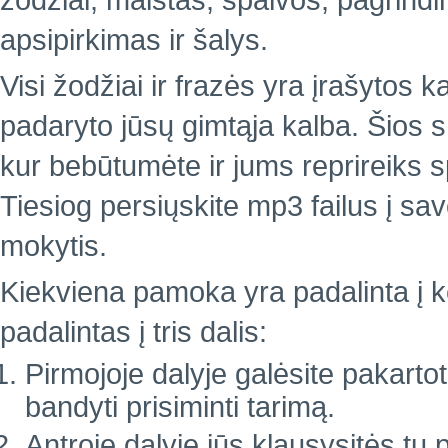
žodžiai, maistas, spalvos, pagrindin
apsipirkimas ir šalys.
Visi žodžiai ir frazės yra įrašytos k
padaryto jūsų gimtąja kalba. Šios 
kur bebūtumėte ir jums reprireiks 
Tiesiog persiųskite mp3 failus į sa
mokytis.
Kiekviena pamoka yra padalinta į ke
padalintas į tris dalis:
Pirmojoje dalyje galėsite pakartoti
bandyti prisiminti tarimą.
Antroje dalyje jūs klausysitės tų 