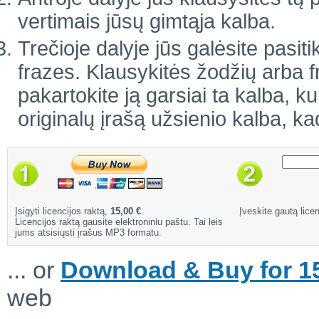
vertimais jūsų gimtąja kalba.
Trečioje dalyje jūs galėsite pasiti
frazes. Klausykitės žodžių arba 
pakartokite ją garsiai ta kalba, ku
originalų įrašą užsienio kalba, ka
Įsigyti licencijos raktą,
15,00 €
.
Įveskite gautą licen
Licencijos raktą gausite elektroniniu paštu. Tai leis
jums atsisiųsti įrašus MP3 formatu.
... or
Download & Buy for 15
web