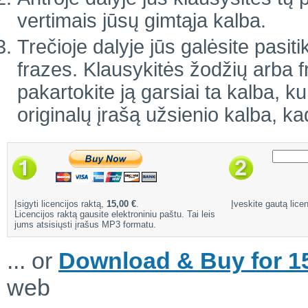
vertimais jūsų gimtąja kalba.
Trečioje dalyje jūs galėsite pasiti
frazes. Klausykitės žodžių arba 
pakartokite ją garsiai ta kalba, ku
originalų įrašą užsienio kalba, ka
Įsigyti licencijos raktą,
15,00 €
.
Įveskite gautą licen
Licencijos raktą gausite elektroniniu paštu. Tai leis
jums atsisiųsti įrašus MP3 formatu.
... or
Download & Buy for 15
web