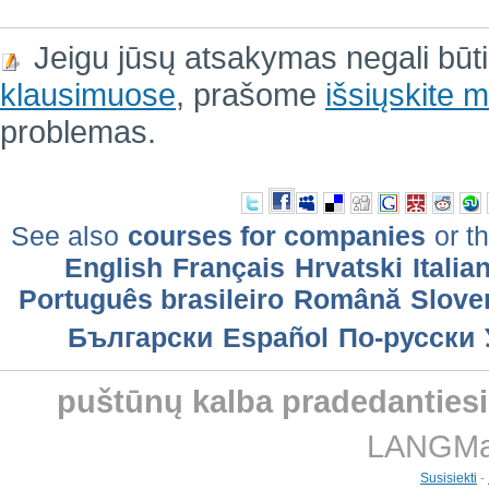
Jeigu jūsų atsakymas negali būt
klausimuose
, prašome
išsiųskite
problemas.
See also
courses for companies
or th
English
Français
Hrvatski
Italia
Português brasileiro
Română
Slove
Български
Еspañol
По-русски
puštūnų kalba pradedanties
LANGMast
Susisiekti
-