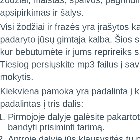
žodžiai, maistas, spalvos, pagrindin
apsipirkimas ir šalys.
Visi žodžiai ir frazės yra įrašytos k
padaryto jūsų gimtąja kalba. Šios 
kur bebūtumėte ir jums reprireiks 
Tiesiog persiųskite mp3 failus į sa
mokytis.
Kiekviena pamoka yra padalinta į ke
padalintas į tris dalis:
Pirmojoje dalyje galėsite pakartoti
bandyti prisiminti tarimą.
Antroje dalyje jūs klausysitės tų 