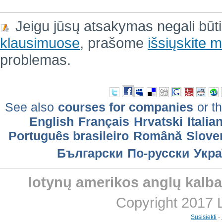
Jeigu jūsų atsakymas negali būt
klausimuose
, prašome
išsiųskite
problemas.
See also
courses for companies
or th
English
Français
Hrvatski
Italia
Português brasileiro
Română
Slove
Български
По-русски
Укра
lotynų amerikos anglų kalb
Copyright 2017 
Susisiekti
-