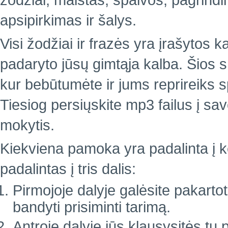
žodžiai, maistas, spalvos, pagrindin
apsipirkimas ir šalys.
Visi žodžiai ir frazės yra įrašytos k
padaryto jūsų gimtąja kalba. Šios 
kur bebūtumėte ir jums reprireiks 
Tiesiog persiųskite mp3 failus į sa
mokytis.
Kiekviena pamoka yra padalinta į ke
padalintas į tris dalis:
Pirmojoje dalyje galėsite pakartoti
bandyti prisiminti tarimą.
Antroje dalyje jūs klausysitės tų 