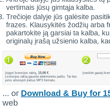
vertimais jūsų gimtąja kalba.
Trečioje dalyje jūs galėsite pasiti
frazes. Klausykitės žodžių arba 
pakartokite ją garsiai ta kalba, ku
originalų įrašą užsienio kalba, ka
Įsigyti licencijos raktą,
15,00 €
.
Įveskite gautą licen
Licencijos raktą gausite elektroniniu paštu. Tai leis
jums atsisiųsti įrašus MP3 formatu.
... or
Download & Buy for 15
web