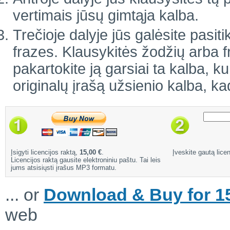
vertimais jūsų gimtąja kalba.
Trečioje dalyje jūs galėsite pasiti
frazes. Klausykitės žodžių arba 
pakartokite ją garsiai ta kalba, ku
originalų įrašą užsienio kalba, ka
Įsigyti licencijos raktą,
15,00 €
.
Įveskite gautą licen
Licencijos raktą gausite elektroniniu paštu. Tai leis
jums atsisiųsti įrašus MP3 formatu.
... or
Download & Buy for 15
web