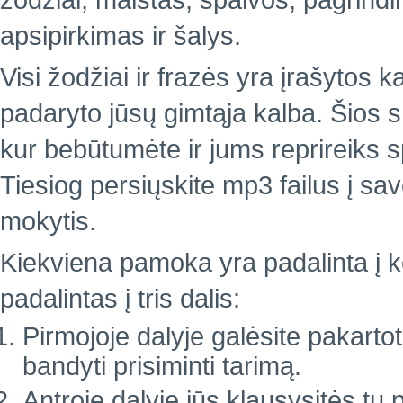
žodžiai, maistas, spalvos, pagrindin
apsipirkimas ir šalys.
Visi žodžiai ir frazės yra įrašytos k
padaryto jūsų gimtąja kalba. Šios 
kur bebūtumėte ir jums reprireiks 
Tiesiog persiųskite mp3 failus į sa
mokytis.
Kiekviena pamoka yra padalinta į ke
padalintas į tris dalis:
Pirmojoje dalyje galėsite pakartoti
bandyti prisiminti tarimą.
Antroje dalyje jūs klausysitės tų 