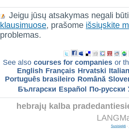
Jeigu jūsų atsakymas negali būt
klausimuose
, prašome
išsiųskite
problemas.
See also
courses for companies
or th
English
Français
Hrvatski
Italia
Português brasileiro
Română
Slove
Български
Еspañol
По-русски
hebrajų kalba pradedanties
LANGMast
Susisiekti
-