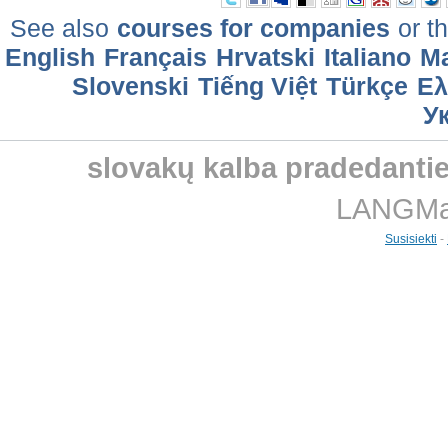
See also
courses for companies
or th
English
Français
Hrvatski
Italiano
M
Slovenski
Tiếng Việt
Türkçe
Ελ
У
slovakų kalba pradedanti
LANGMast
Susisiekti
-