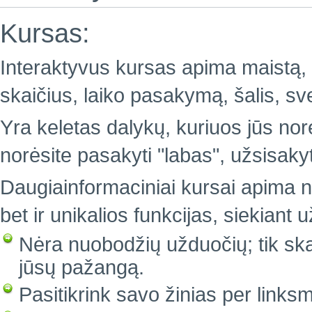
Kursas:
Interaktyvus kursas apima maistą, 
skaičius, laiko pasakymą, šalis, sv
Yra keletas dalykų, kuriuos jūs nor
norėsite pasakyti "labas", užsisakyti
Daugiainformaciniai kursai apima n
bet ir unikalios funkcijas, siekiant
Nėra nuobodžių užduočių; tik sk
jūsų pažangą.
Pasitikrink savo žinias per linksm