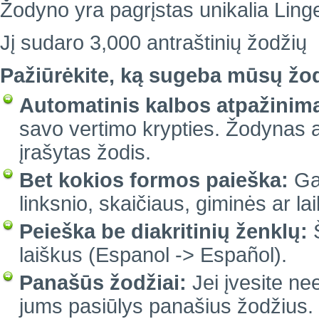
Žodyno yra pagrįstas unikalia Linge
Jį sudaro 3,000 antraštinių žodžių
Pažiūrėkite, ką sugeba mūsų žo
Automatinis kalbos atpažinim
savo vertimo krypties. Žodynas a
įrašytas žodis.
Bet kokios formos paieška:
Gal
linksnio, skaičiaus, giminės ar lai
Peieška be diakritinių ženklų:
Š
laiškus (Espanol -> Español).
Panašūs žodžiai:
Jei įvesite ne
jums pasiūlys panašius žodžius.