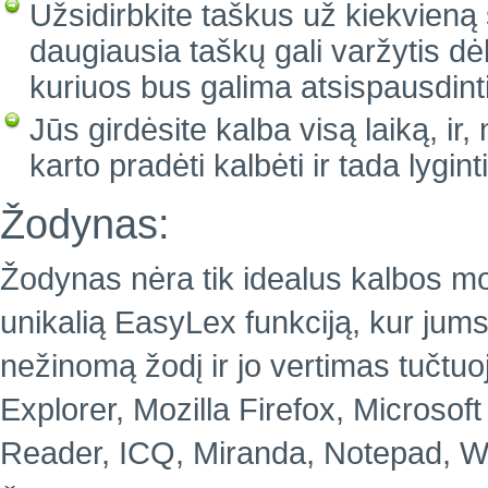
Užsidirbkite taškus už kiekvieną 
daugiausia taškų gali varžytis d
kuriuos bus galima atsispausdint
Jūs girdėsite kalba visą laiką, ir
karto pradėti kalbėti ir tada lygi
Žodynas:
Žodynas nėra tik idealus kalbos moky
unikalią EasyLex funkciją, kur jums 
nežinomą žodį ir jo vertimas tučtu
Explorer, Mozilla Firefox, Microsof
Reader, ICQ, Miranda, Notepad, Wo