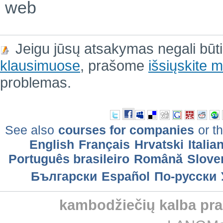
web
Jeigu jūsų atsakymas negali būt
klausimuose
, prašome
išsiųskite
problemas.
See also
courses for companies
or th
English
Français
Hrvatski
Italia
Português brasileiro
Română
Slove
Български
Еspañol
По-русски
kambodžiečių kalba pr