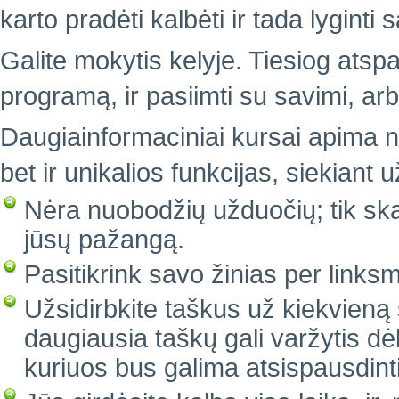
karto pradėti kalbėti ir tada lyginti
Galite mokytis kelyje. Tiesiog atsp
programą, ir pasiimti su savimi, arb
Daugiainformaciniai kursai apima n
bet ir unikalios funkcijas, siekiant
Nėra nuobodžių užduočių; tik sk
jūsų pažangą.
Pasitikrink savo žinias per linksm
Užsidirbkite taškus už kiekvieną 
daugiausia taškų gali varžytis d
kuriuos bus galima atsispausdint