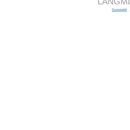
LANGMast
Susisiekti
-