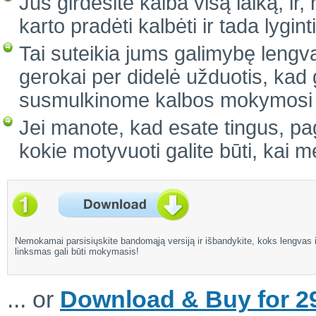
Jūs girdėsite kalba visą laiką, ir
karto pradėti kalbėti ir tada lygi
Tai suteikia jums galimybę lengvai
gerokai per didelė užduotis, kad 
susmulkinome kalbos mokymosi pr
Jei manote, kad esate tingus, pag
kokie motyvuoti galite būti, kai 
Nemokamai parsisiųskite bandomąją versiją ir išbandykite, koks lengvas i
linksmas gali būti mokymasis!
... or
Download & Buy for 29