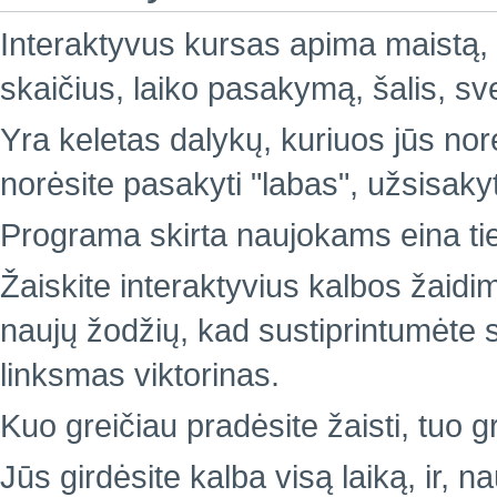
Interaktyvus kursas apima maistą, 
skaičius, laiko pasakymą, šalis, sv
Yra keletas dalykų, kuriuos jūs nor
norėsite pasakyti "labas", užsisakyti
Programa skirta naujokams eina ties
Žaiskite interaktyvius kalbos žaidi
naujų žodžių, kad sustiprintumėte sa
linksmas viktorinas.
Kuo greičiau pradėsite žaisti, tuo g
Jūs girdėsite kalba visą laiką, ir, 