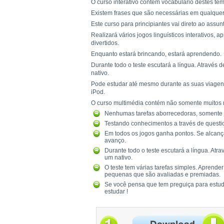
O curso interativo contém vocabulário destes te
Existem frases que são necessárias em qualquer 
Este curso para principiantes vai direto ao assun
Realizará vários jogos linguísticos interativos,
divertidos.
Enquanto estará brincando, estará aprendendo.
Durante todo o teste escutará a língua. Através
nativo.
Pode estudar até mesmo durante as suas viagens
iPod.
O curso multimédia contém não somente muitos 
Nenhumas tarefas aborrecedoras, somente j
Testando conhecimentos a través de questio
Em todos os jogos ganha pontos. Se alcanç
avanço.
Durante todo o teste escutará a língua. At
um nativo.
O teste tem várias tarefas simples. Aprende
pequenas que são avaliadas e premiadas.
Se você pensa que tem preguiça para estud
estudar !