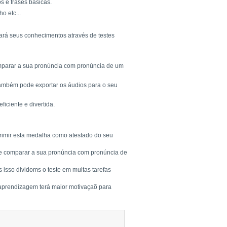
s e frases básicas.
o etc...
tará seus conhecimentos através de testes
comparar a sua pronúncia com pronúncia de um
Também pode exportar os áudios para o seu
ciente e divertida.
rimir esta medalha como atestado do seu
a e comparar a sua pronúncia com pronúncia de
 isso dividoms o teste em muitas tarefas
 aprendizagem terá maior motivaçaõ para