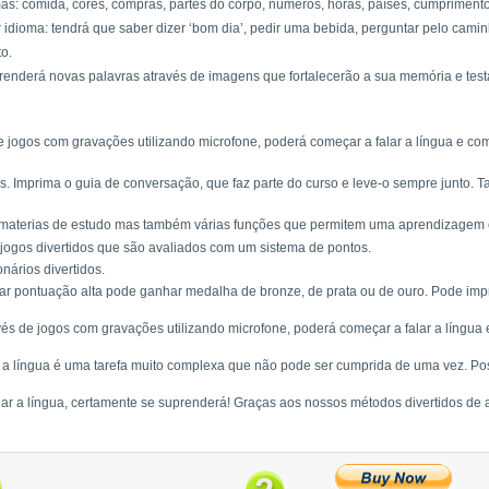
mas: comida, cores, compras, partes do corpo, números, horas, países, cumprimento
idioma: tendrá que saber dizer ‘bom dia’, pedir uma bebida, perguntar pelo caminh
to.
 aprenderá novas palavras através de imagens que fortalecerão a sua memória e tes
 de jogos com gravações utilizando microfone, poderá começar a falar a língua e 
. Imprima o guia de conversação, que faz parte do curso e leve-o sempre junto. 
materias de estudo mas também várias funções que permitem uma aprendizagem efi
ogos divertidos que são avaliados com um sistema de pontos.
nários divertidos.
ar pontuação alta pode ganhar medalha de bronze, de prata ou de ouro. Pode imp
ravés de jogos com gravações utilizando microfone, poderá começar a falar a língu
r a língua é uma tarefa muito complexa que não pode ser cumprida de uma vez. Pos
ar a língua, certamente se suprenderá! Graças aos nossos métodos divertidos de