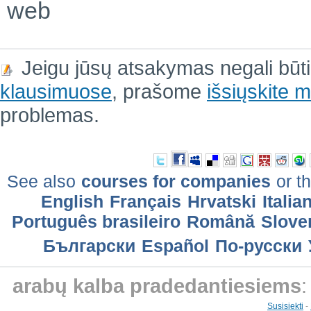
web
Jeigu jūsų atsakymas negali būt
klausimuose
, prašome
išsiųskite
problemas.
See also
courses for companies
or th
English
Français
Hrvatski
Italia
Português brasileiro
Română
Slove
Български
Еspañol
По-русски
arabų kalba pradedantiesiems
:
Susisiekti
-