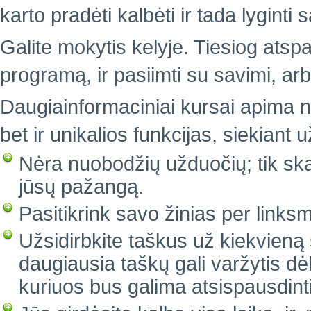
karto pradėti kalbėti ir tada lyginti
Galite mokytis kelyje. Tiesiog atsp
programą, ir pasiimti su savimi, arb
Daugiainformaciniai kursai apima n
bet ir unikalios funkcijas, siekiant
Nėra nuobodžių užduočių; tik sk
jūsų pažangą.
Pasitikrink savo žinias per linksm
Užsidirbkite taškus už kiekvieną 
daugiausia taškų gali varžytis d
kuriuos bus galima atsispausdint