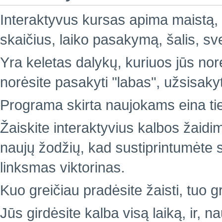
Interaktyvus kursas apima maistą, 
skaičius, laiko pasakymą, šalis, sv
Yra keletas dalykų, kuriuos jūs nor
norėsite pasakyti "labas", užsisakyti
Programa skirta naujokams eina ties
Žaiskite interaktyvius kalbos žaidi
naujų žodžių, kad sustiprintumėte sa
linksmas viktorinas.
Kuo greičiau pradėsite žaisti, tuo g
Jūs girdėsite kalba visą laiką, ir, 