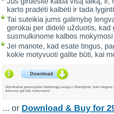
Jūs girdėsite kalba visą laiką, ir
karto pradėti kalbėti ir tada lygi
Tai suteikia jums galimybę lengvai
gerokai per didelė užduotis, kad 
susmulkinome kalbos mokymosi pr
Jei manote, kad esate tingus, pag
kokie motyvuoti galite būti, kai 
Nemokamai parsisiųskite bandomąją versiją ir išbandykite, koks lengvas i
linksmas gali būti mokymasis!
... or
Download & Buy for 29