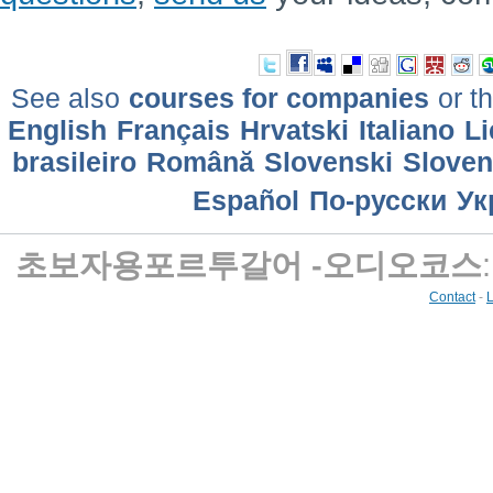
See also
courses for companies
or th
English
Français
Hrvatski
Italiano
Li
brasileiro
Română
Slovenski
Slove
Еspañol
По-русски
Ук
초보자용포르투갈어 -오디오코스
Contact
-
L