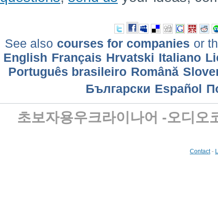
See also
courses for companies
or th
English
Français
Hrvatski
Italiano
Li
Português brasileiro
Română
Slove
Български
Еspañol
П
초보자용우크라이나어 -오디오
Contact
-
L