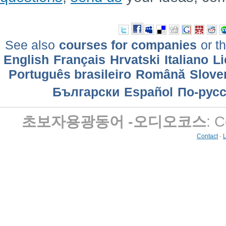
See also
courses for companies
or th
English
Français
Hrvatski
Italiano
Li
Português brasileiro
Română
Slove
Български
Еspañol
По-рус
초보자용광동어 -오디오코스
: 
Contact
-
L