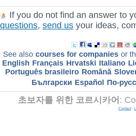
If you do not find an answer to y
questions
,
send us
your ideas, co
See also
courses for companies
or th
English
Français
Hrvatski
Italiano
Li
Português brasileiro
Română
Slove
Български
Еspañol
По-рус
초보자를 위한 코르시카어
: Co
Contact
-
L