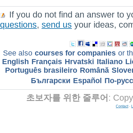
If you do not find an answer to y
questions
,
send us
your ideas, co
See also
courses for companies
or th
English
Français
Hrvatski
Italiano
Li
Português brasileiro
Română
Slove
Български
Еspañol
По-рус
초보자를 위한 줄루어
: Copy
Contact
-
L