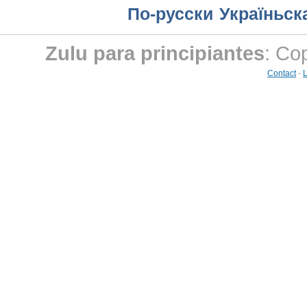
По-русски
Україньск
Zulu para principiantes
: Co
Contact
-
L