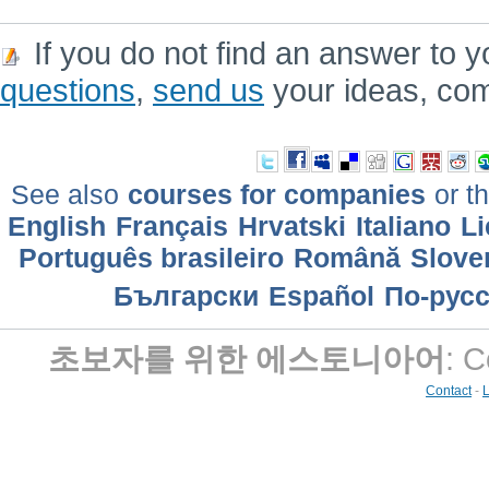
If you do not find an answer to y
questions
,
send us
your ideas, co
See also
courses for companies
or th
English
Français
Hrvatski
Italiano
Li
Português brasileiro
Română
Slove
Български
Еspañol
По-рус
초보자를 위한 에스토니아어
: 
Contact
-
L