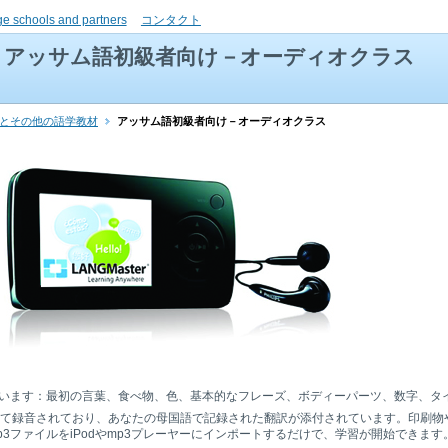
ge schools and partners
コンタクト
アッサム語初級者向け－オーディオクラス
書とその他の語学教材
アッサム語初級者向け－オーディオクラス
います：最初の言葉、食べ物、色、基本的なフレーズ、ボディーパーツ、数字、タ
って録音されており、あなたの母国語で記録された翻訳が添付されています。印刷物
3ファイルをiPodやmp3プレーヤーにインポートするだけで、学習が開始できます