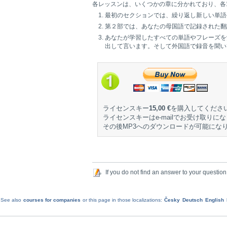
各レッスンは、いくつかの章に分かれており、各
最初のセクションでは、繰り返し新しい単語
第２部では、あなたの母国語で記録された翻
あなたが学習したすべての単語やフレーズを
出して言います。そして外国語で録音を聞い
ライセンスキー
15,00 €
を購入してくださ
ライセンスキーはe-mailでお受け取りに
その後MP3へのダウンロードが可能にな
If you do not find an answer to your question
See also
courses for companies
or this page in those localizations:
Česky
Deutsch
English