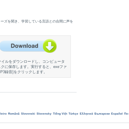
レーズを聞き、学習している言語との合間に声を
ファイルをダウンロードし、コンピュータ
クに保存します。実行すると、exeファ
P3録音]をクリックします。
leiro
Română
Slovenski
Slovensky
Tiếng Việt
Türkçe
Ελληνικά
Български
Еspañol
По-