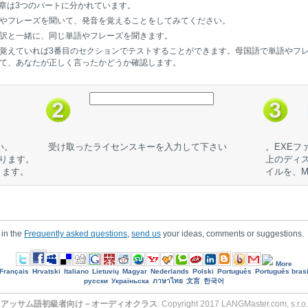
章は3つのパートに分かれています。
やフレーズを聞いて、発音を覚えることをしてみてください。
訳と一緒に、同じ単語やフレーズを聞きます。
覚えていれば3番目のセクションでテストすることができます。母国語で単語やフ
て、あなたが正しく言ったかどうか確認します。
い。
受け取ったライセンスキーを入力して下さい
。EXE
なります。
上のディス
ります。
イルを、M
 in the
Frequently asked questions
,
send us
your ideas, comments or suggestions.
More
Français
Hrvatski
Italiano
Lietuvių
Magyar
Nederlands
Polski
Português
Português brasi
русски
Україньска
ภาษาไทย
文言
한국어
アッサム語初級者向け－オーディオクラス
: Copyright 2017 LANGMaster.com, s.r.o.