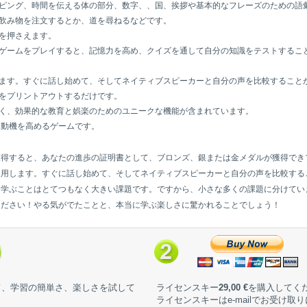
ピング、時間を伝える体の部分、数字、、国、挨拶や基本的なフレーズのための語
飲み物を注文するとか、道を尋ねるなどです。
を押さえます。
ゲームをプレイすると、記憶力を高め、クイズを通して自分の知識をテストするこ
ます。すぐに話し始めて、そしてネイティブスピーカーと自分の声を比較すること
をプリントアウトするだけです。
く、効果的な教育と娯楽のためのユニークな機能が含まれています。
る動機を高めるゲームです。
獲得すると、あなたの進歩の証明書として、ブロンズ、銀または金メダルが獲得でき
使用します。すぐに話し始めて、そしてネイティブスピーカーと自分の声を比較する
を学ぶことはとてつもなく大きい課題です。ですから、小さな多くの課題に分けてい
ください！やる気がでたことと、本当に学ぶ楽しさに驚かれることでしょう！
て、学習の簡単さ、楽しさを試して
ライセンスキー
29,00 €
を購入してく
ライセンスキーはe-mailでお受け