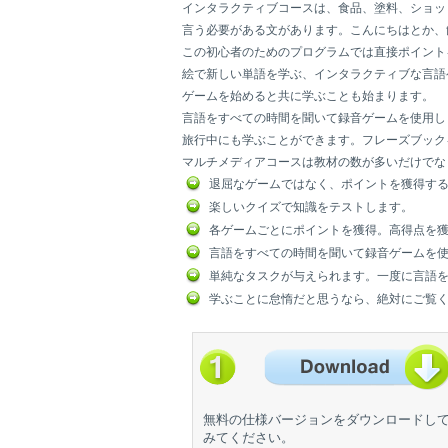
インタラクティブコースは、食品、塗料、ショッ
言う必要がある文があります。こんにちはとか、
この初心者のためのプログラムでは直接ポイント
絵で新しい単語を学ぶ、インタラクティブな言語
ゲームを始めると共に学ぶことも始まります。
言語をすべての時間を聞いて録音ゲームを使用し
旅行中にも学ぶことができます。フレーズブック
マルチメディアコースは教材の数が多いだけでな
退屈なゲームではなく、ポイントを獲得す
楽しいクイズで知識をテストします。
各ゲームごとにポイントを獲得。高得点を
言語をすべての時間を聞いて録音ゲームを
単純なタスクが与えられます。一度に言語
学ぶことに怠惰だと思うなら、絶対にご覧
無料の仕様バージョンをダウンロードし
みてください。