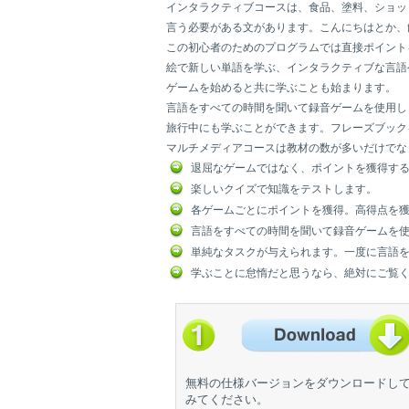
インタラクティブコースは、食品、塗料、ショッ
言う必要がある文があります。こんにちはとか、
この初心者のためのプログラムでは直接ポイント
絵で新しい単語を学ぶ、インタラクティブな言語
ゲームを始めると共に学ぶことも始まります。
言語をすべての時間を聞いて録音ゲームを使用し
旅行中にも学ぶことができます。フレーズブック
マルチメディアコースは教材の数が多いだけでな
退屈なゲームではなく、ポイントを獲得す
楽しいクイズで知識をテストします。
各ゲームごとにポイントを獲得。高得点を
言語をすべての時間を聞いて録音ゲームを
単純なタスクが与えられます。一度に言語
学ぶことに怠惰だと思うなら、絶対にご覧
無料の仕様バージョンをダウンロードし
みてください。