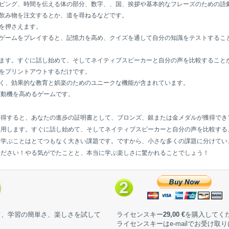
ピング、時間を伝える体の部分、数字、、国、挨拶や基本的なフレーズのための語
飲み物を注文するとか、道を尋ねるなどです。
を押さえます。
ゲームをプレイすると、記憶力を高め、クイズを通して自分の知識をテストするこ
ます。すぐに話し始めて、そしてネイティブスピーカーと自分の声を比較すること
をプリントアウトするだけです。
く、効果的な教育と娯楽のためのユニークな機能が含まれています。
る動機を高めるゲームです。
獲得すると、あなたの進歩の証明書として、ブロンズ、銀または金メダルが獲得でき
使用します。すぐに話し始めて、そしてネイティブスピーカーと自分の声を比較する
を学ぶことはとてつもなく大きい課題です。ですから、小さな多くの課題に分けてい
ください！やる気がでたことと、本当に学ぶ楽しさに驚かれることでしょう！
て、学習の簡単さ、楽しさを試して
ライセンスキー
29,00 €
を購入してく
ライセンスキーはe-mailでお受け