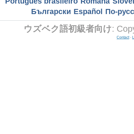
Português brasileiro
Română
Slove
Български
Еspañol
По-рус
ウズベク語初級者向け
: Cop
Contact
-
L