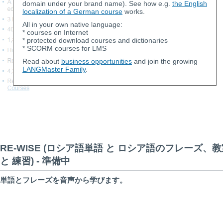
domain under your brand name). See how e.g.
the English
localization of a German course
works.
All in your own native language:
* courses on Internet
* protected download courses and dictionaries
* SCORM courses for LMS
Read about
business opportunities
and join the growing
LANGMaster Family
.
RE-WISE (ロシア語単語 と ロシア語のフレーズ、
と 練習) - 準備中
単語とフレーズを音声から学びます。