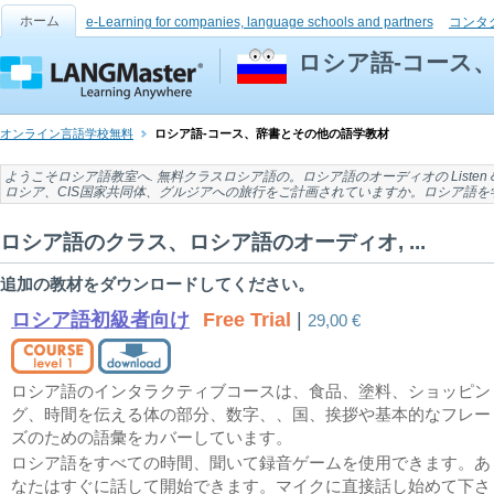
ホーム
e-Learning for companies, language schools and partners
コンタ
ロシア語-コース
オンライン言語学校無料
ロシア語-コース、辞書とその他の語学教材
ようこそ
ロシア語教室
へ. 無料
クラスロシア語の
。
ロシア語のオーディオの
Listen 
ロシア、CIS国家共同体、グルジア
への旅行をご計画されていますか。ロシア語を
ロシア語のクラス、ロシア語のオーディオ, ...
追加の教材をダウンロードしてください。
ロシア語初級者向け
Free Trial
|
29,00 €
ロシア語のインタラクティブコースは、食品、塗料、ショッピン
グ、時間を伝える体の部分、数字、、国、挨拶や基本的なフレー
ズのための語彙をカバーしています。
ロシア語をすべての時間、聞いて録音ゲームを使用できます。あ
なたはすぐに話して開始できます。マイクに直接話し始めて下さ