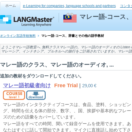
ホーム
e-Learning for companies, language schools and partners
コンタ
マレー語-コース
オンライン言語学校無料
マレー語-コース、辞書とその他の語学教材
ようこそ
マレー語教室
へ. 無料
クラスマレー語の
。
マレー語のオーディオの
Listen 
マレーシア、インドネシア、ブルネル
への旅行をご計画されていますか。マレー語
マレー語のクラス、マレー語のオーディオ, ...
追加の教材をダウンロードしてください。
マレー語初級者向け
Free Trial
|
29,00 €
マレー語のインタラクティブコースは、食品、塗料、ショッピン
グ、時間を伝える体の部分、数字、、国、挨拶や基本的なフレー
ズのための語彙をカバーしています。
マレー語をすべての時間、聞いて録音ゲームを使用できます。あ
なたはすぐに話して開始できます。マイクに直接話し始めて下さ