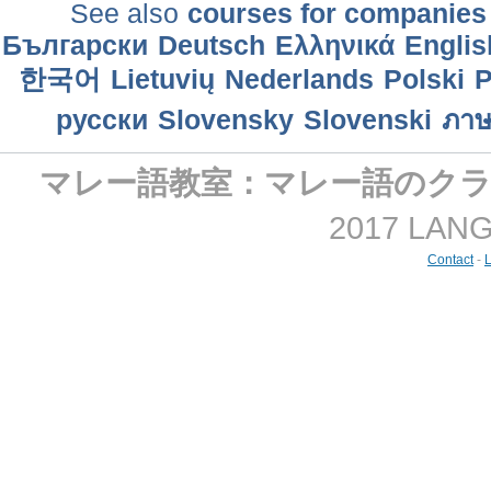
See also
courses for companies
Български
Deutsch
Ελληνικά
Englis
한국어
Lietuvių
Nederlands
Polski
P
русски
Slovensky
Slovenski
ภาษ
マレー語教室：マレー語のク
2017 LANGM
Contact
-
L