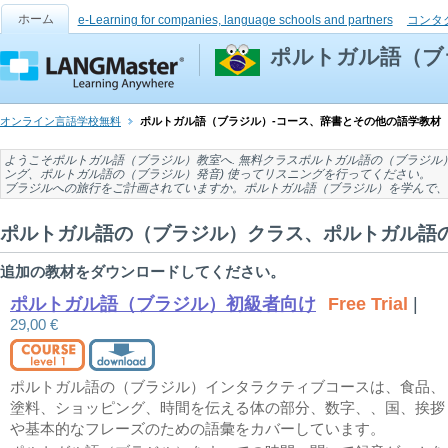
ホーム
e-Learning for companies, language schools and partners
コンタ
ポルトガル語（ブ
オンライン言語学校無料
ポルトガル語（ブラジル）-コース、辞書とその他の語学教材
ようこそ
ポルトガル語（ブラジル）教室
へ. 無料
クラスポルトガル語の（ブラジル
ング
、
ポルトガル語の（ブラジル）発音
) 使ってリスニングを行ってください。
ブラジル
への旅行をご計画されていますか。ポルトガル語（ブラジル）を学んで、
ポルトガル語の（ブラジル）クラス、ポルトガル語の（
追加の教材をダウンロードしてください。
ポルトガル語（ブラジル）初級者向け
Free Trial
|
29,00 €
ポルトガル語の（ブラジル）インタラクティブコースは、食品、
塗料、ショッピング、時間を伝える体の部分、数字、、国、挨拶
や基本的なフレーズのための語彙をカバーしています。