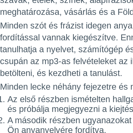
szavak, ételek, színek, alapfráziso
meghatározása, vásárlás és a Föld
Minden szót és frázist idegen an
fordítással vannak kiegészítve. E
tanulhatja a nyelvet, számítógép é
csupán az mp3-as felvételeket az 
betölteni, és kezdheti a tanulást.
Minden lecke néhány fejezetre és m
Az első részben ismételten hallg
és próbálja megjegyezni a kiejté
A második részben ugyanazokat a 
Ön anyanyelvére fordítva.