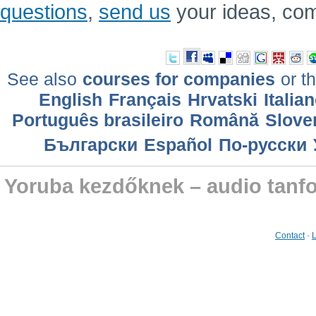
questions
,
send us
your ideas, co
See also
courses for companies
or th
English
Français
Hrvatski
Italia
Português brasileiro
Română
Slove
Български
Еspañol
По-русски
Yoruba kezdőknek – audio tanf
Contact
-
L