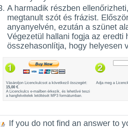
A harmadik részben ellenőrizhet
megtanult szót és frázist. Előszö
anyanyelvén, ezután a szünet ala
Végezetül hallani fogja az eredti
összehasonlítja, hogy helyesen v
Vásároljon Licenckulcsot a következő összegért:
Adja meg a Licenck
15,00 €
.
A Licenckulcs e-mailben érkezik, és lehetővé teszi
a hangfelvételek letöltését MP3 formátumban.
If you do not find an answer to y