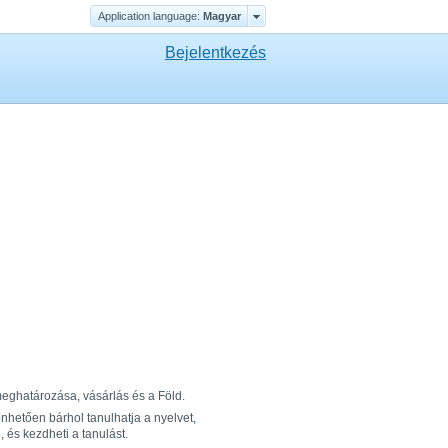
Application language:
Magyar
Bejelentkezés
 meghatározása, vásárlás és a Föld.
hetően bárhol tanulhatja a nyelvet,
 és kezdheti a tanulást.