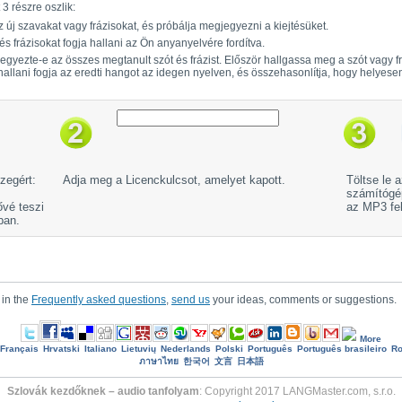
3 részre oszlik:
új szavakat vagy frázisokat, és próbálja megjegyezni a kiejtésüket.
 frázisokat fogja hallani az Ön anyanyelvére fordítva.
gyezte-e az összes megtanult szót és frázist. Először hallgassa meg a szót vagy fr
hallani fogja az eredti hangot az idegen nyelven, és összehasonlítja, hogy helyesen
zegért:
Adja meg a Licenckulcsot, amelyet kapott.
Töltse le 
számítógép
ővé teszi
az MP3 fel
ban.
 in the
Frequently asked questions
,
send us
your ideas, comments or suggestions.
More
Français
Hrvatski
Italiano
Lietuvių
Nederlands
Polski
Português
Português brasileiro
R
ภาษาไทย
한국어
文言
日本語
Szlovák kezdőknek – audio tanfolyam
: Copyright 2017 LANGMaster.com, s.r.o.