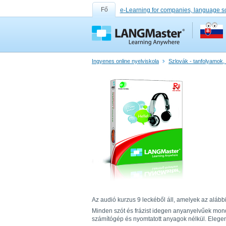
Fő
e-Learning for companies, language s
Ingyenes online nyelviskola
Szlovák - tanfolyamok,
Az audió kurzus 9 leckéből áll, amelyek az alábbi
Minden szót és frázist idegen anyanyelvűek mond
számítógép és nyomtatott anyagok nélkül. Elegend