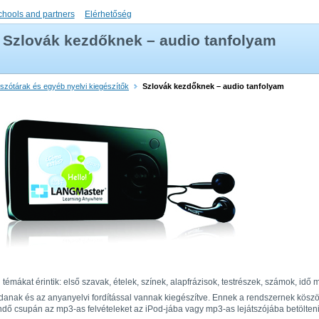
chools and partners
Elérhetőség
Szlovák kezdőknek – audio tanfolyam
 szótárak és egyéb nyelvi kiegészítők
Szlovák kezdőknek – audio tanfolyam
 témákat érintik: első szavak, ételek, színek, alapfrázisok, testrészek, számok, idő
anak és az anyanyelvi fordítással vannak kiegészítve. Ennek a rendszernek köszön
ő csupán az mp3-as felvételeket az iPod-jába vagy mp3-as lejátszójába betölteni,