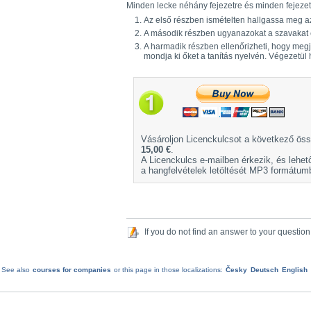
Minden lecke néhány fejezetre és minden fejezet 
Az első részben ismételten hallgassa meg az 
A második részben ugyanazokat a szavakat és
A harmadik részben ellenőrizheti, hogy megje
mondja ki őket a tanítás nyelvén. Végezetül 
Vásároljon Licenckulcsot a következő öss
15,00 €
.
A Licenckulcs e-mailben érkezik, és lehet
a hangfelvételek letöltését MP3 formátum
If you do not find an answer to your question
See also
courses for companies
or this page in those localizations:
Česky
Deutsch
English