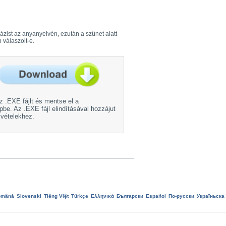
ázist az anyanyelvén, ezután a szünet alatt
 válaszolt-e.
az .EXE fájlt és mentse el a
be. Az .EXE fájl elindításával hozzájut
vételekhez.
omână
Slovenski
Tiếng Việt
Türkçe
Ελληνικά
Български
Еspañol
По-русски
Україньска