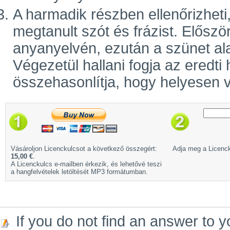
A harmadik részben ellenőrizhet
megtanult szót és frázist. Előszö
anyanyelvén, ezután a szünet ala
Végezetül hallani fogja az eredti
összehasonlítja, hogy helyesen v
Vásároljon Licenckulcsot a következő összegért:
Adja meg a Licenck
15,00 €
.
A Licenckulcs e-mailben érkezik, és lehetővé teszi
a hangfelvételek letöltését MP3 formátumban.
If you do not find an answer to y