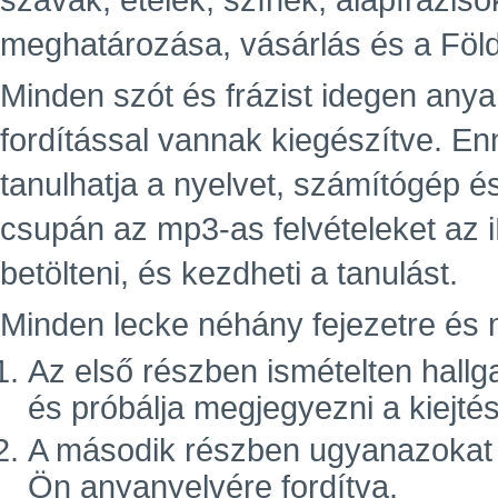
szavak, ételek, színek, alapfráziso
meghatározása, vásárlás és a Föld
Minden szót és frázist idegen an
fordítással vannak kiegészítve. E
tanulhatja a nyelvet, számítógép é
csupán az mp3-as felvételeket az 
betölteni, és kezdheti a tanulást.
Minden lecke néhány fejezetre és m
Az első részben ismételten hallg
és próbálja megjegyezni a kiejté
A második részben ugyanazokat a 
Ön anyanyelvére fordítva.