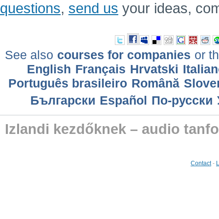
questions
,
send us
your ideas, co
See also
courses for companies
or th
English
Français
Hrvatski
Italia
Português brasileiro
Română
Slove
Български
Еspañol
По-русски
Izlandi kezdőknek – audio tanf
Contact
-
L