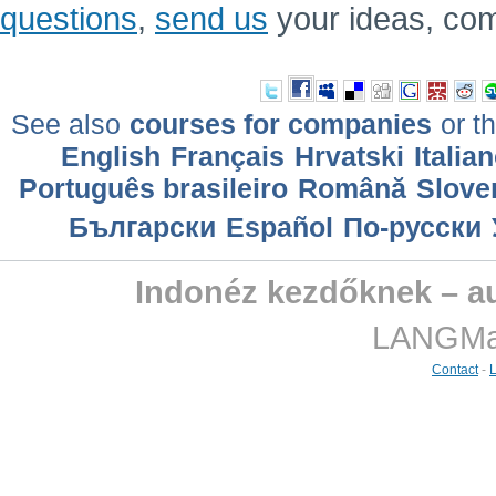
questions
,
send us
your ideas, co
See also
courses for companies
or th
English
Français
Hrvatski
Italia
Português brasileiro
Română
Slove
Български
Еspañol
По-русски
Indonéz kezdőknek – a
LANGMast
Contact
-
L