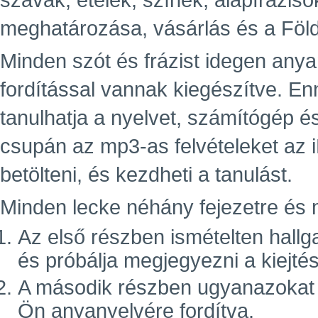
szavak, ételek, színek, alapfráziso
meghatározása, vásárlás és a Föld
Minden szót és frázist idegen an
fordítással vannak kiegészítve. E
tanulhatja a nyelvet, számítógép é
csupán az mp3-as felvételeket az 
betölteni, és kezdheti a tanulást.
Minden lecke néhány fejezetre és m
Az első részben ismételten hallg
és próbálja megjegyezni a kiejté
A második részben ugyanazokat a 
Ön anyanyelvére fordítva.