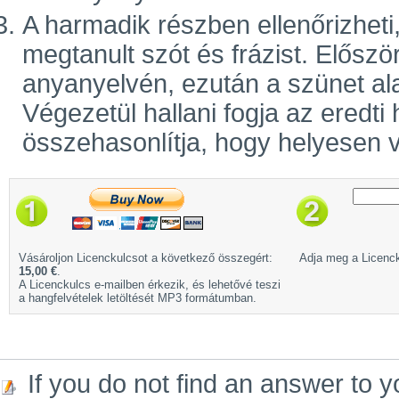
A harmadik részben ellenőrizhet
megtanult szót és frázist. Előszö
anyanyelvén, ezután a szünet ala
Végezetül hallani fogja az eredti
összehasonlítja, hogy helyesen v
Vásároljon Licenckulcsot a következő összegért:
Adja meg a Licenck
15,00 €
.
A Licenckulcs e-mailben érkezik, és lehetővé teszi
a hangfelvételek letöltését MP3 formátumban.
If you do not find an answer to y