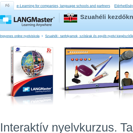
Fő
e-Learning for companies, language schools and partners
Elérhetősé
Szuahéli kezdők
Ingyenes online nyelviskola
Szuahéli - tanfolyamok, szótárak és egyéb nyelvi kiegészítő
Interaktív nyelvkurzus. T