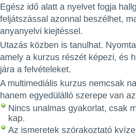
Egész idő alatt a nyelvet fogja hall
feljátszással azonnal beszélhet, ma
anyanyelvi kiejtéssel.
Utazás közben is tanulhat. Nyomta
amely a kurzus részét képezi, és 
jára a felvételeket.
A multimediális kurzus nemcsak n
hanem egyedülálló szerepe van az e
Nincs unalmas gyakorlat, csak m
kap.
Az ismeretek szórakoztató kvízek