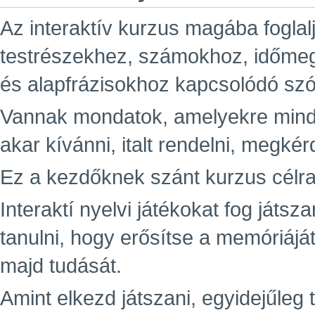
Az interaktív kurzus magába foglal
testrészekhez, számokhoz, időme
és alapfrázisokhoz kapcsolódó sz
Vannak mondatok, amelyekre minde
akar kívánni, italt rendelni, megkér
Ez a kezdőknek szánt kurzus célra
Interaktí nyelvi játékokat fog játsz
tanulni, hogy erősítse a memóriáját
majd tudását.
Amint elkezd játszani, egyidejűleg t