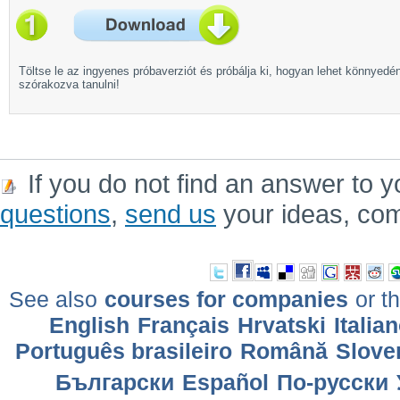
Töltse le az ingyenes próbaverziót és próbálja ki, hogyan lehet könnyedé
szórakozva tanulni!
If you do not find an answer to y
questions
,
send us
your ideas, co
See also
courses for companies
or th
English
Français
Hrvatski
Italia
Português brasileiro
Română
Slove
Български
Еspañol
По-русски