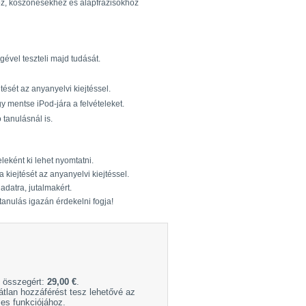
öz, köszönésekhez és alapfrázisokhoz
gével teszteli majd tudását.
tését az anyanyelvi kiejtéssel.
 mentse iPod-jára a felvételeket.
tanulásnál is.
eként ki lehet nyomtatni.
 kiejtését az anyanyelvi kiejtéssel.
adatra, jutalmakért.
tanulás igazán érdekelni fogja!
ő összegért:
29,00 €
.
átlan hozzáférést tesz lehetővé az
s funkciójához.