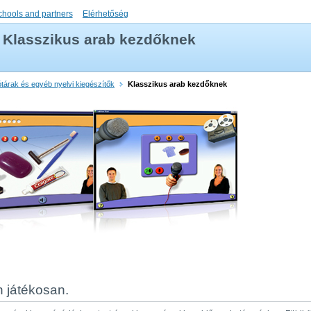
chools and partners
Elérhetőség
Klasszikus arab kezdőknek
ótárak és egyéb nyelvi kiegészítők
Klasszikus arab kezdőknek
n játékosan.