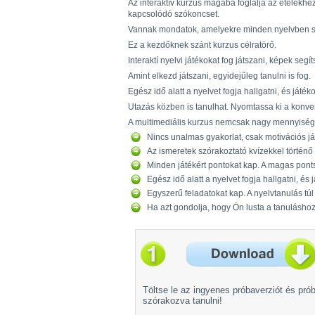
Az interaktív kurzus magába foglalja az ételek
kapcsolódó szókoncset.
Vannak mondatok, amelyekre minden nyelvben szüks
Ez a kezdőknek szánt kurzus célratörő.
Interaktí nyelvi játékokat fog játszani, képek seg
Amint elkezd játszani, egyidejűleg tanulni is fog.
Egész idő alatt a nyelvet fogja hallgatni, és játé
Utazás közben is tanulhat. Nyomtassa ki a konve
A multimediális kurzus nemcsak nagy mennyiségű 
Nincs unalmas gyakorlat, csak motivációs já
Az ismeretek szórakoztató kvízekkel történő 
Minden játékért pontokat kap. A magas ponts
Egész idő alatt a nyelvet fogja hallgatni, és
Egyszerű feladatokat kap. A nyelvtanulás túl 
Ha azt gondolja, hogy Ön lusta a tanuláshoz
Töltse le az ingyenes próbaverziót és pró
szórakozva tanulni!