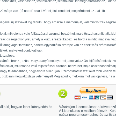
hez, színekhez, vásárláshoz, testrészekhez, számokhoz, időmeghatározáshoz, Földh
ége van: "jó napot" akar kívánni, italt rendelni, megkérdezni az utat stb.
ítségével új szavakat fog tanulni, hogy erősítse a memóriáját, valamint kvízek segítsé
kokkal, mikrofonba való feljátszással azonnal beszélhet, majd összehasonlíthatja kiej
rzációs segédkönyvet, amely a kurzus részét képezi, és hordja mindig magával vagy
tanagyagot tartalmaz, hanem egyedülálló szerepe van az effektív és szórakoztató 
tékok, melyekért pontokat kap.
tesztelése.
zámért bronz-, ezüst- vagy aranyérmet nyerhet, amelyet az Ön fejlődésének oklevel
 játékokkal, mikrofonba való feljátszással azonnal beszélhet, majd összehasonlíthatja
nagy feladat ahhoz, hogy elsőre sikerüljön. Ezért osztottuk szét őket több kisebb fel
, biztosan megváltoztatja véleményét! Meglepődik, mekkora motivációja lesz, ha a 
bálja ki, hogyan lehet könnyedén és
Vásároljon Licenckulcsot a következ
A Licenckulcs e-mailben érkezik. Korl
egész programcsomaghoz és az össze