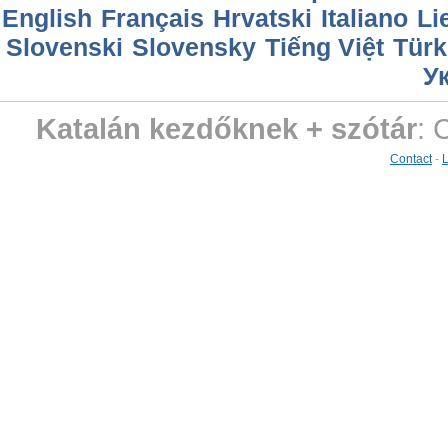
English
Français
Hrvatski
Italiano
Li
Slovenski
Slovensky
Tiếng Việt
Türk
У
Katalán kezdőknek + szótár
: 
Contact
-
L