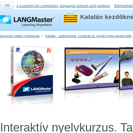
Fő
e-Learning for companies, language schools and partners
Elérhetősé
Katalán kezdőkne
Ingyenes online nyelviskola
Katalán - tanfolyamok, szótárak és egyéb nyelvi kiegészítők
Interaktív nyelvkurzus. T