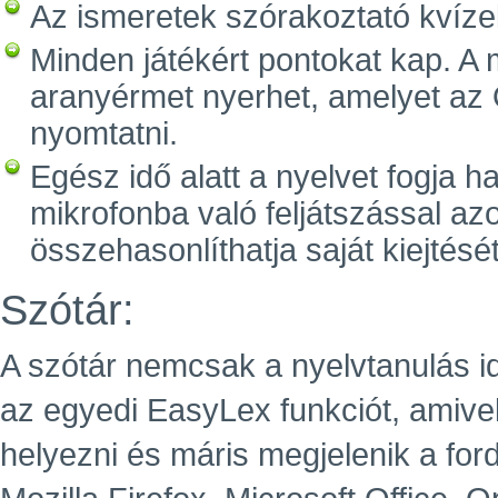
Az ismeretek szórakoztató kvízek
Minden játékért pontokat kap. A
aranyérmet nyerhet, amelyet az Ö
nyomtatni.
Egész idő alatt a nyelvet fogja ha
mikrofonba való feljátszással az
összehasonlíthatja saját kiejtését
Szótár:
A szótár nemcsak a nyelvtanulás i
az egyedi EasyLex funkciót, amive
helyezni és máris megjelenik a for