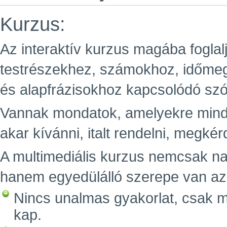
Kurzus:
Az interaktív kurzus magába foglal
testrészekhez, számokhoz, időme
és alapfrázisokhoz kapcsolódó sz
Vannak mondatok, amelyekre minde
akar kívánni, italt rendelni, megkér
A multimediális kurzus nemcsak n
hanem egyedülálló szerepe van az e
Nincs unalmas gyakorlat, csak m
kap.