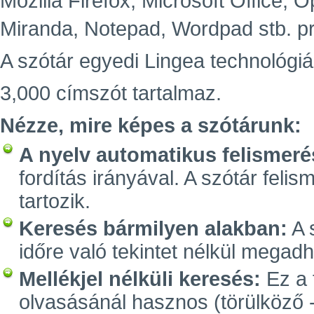
Mozilla Firefox, Microsoft Office,
Miranda, Notepad, Wordpad stb. p
A szótár egyedi Lingea technológiá
3,000 címszót tartalmaz.
Nézze, mire képes a szótárunk:
A nyelv automatikus felismeré
fordítás irányával. A szótár feli
tartozik.
Keresés bármilyen alakban:
A 
időre való tekintet nélkül megadh
Mellékjel nélküli keresés:
Ez a 
olvasásánál hasznos (törülköző -