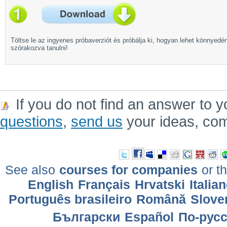
Töltse le az ingyenes próbaverziót és próbálja ki, hogyan lehet könnyedé
szórakozva tanulni!
If you do not find an answer to y
questions
,
send us
your ideas, co
See also
courses for companies
or th
English
Français
Hrvatski
Italia
Português brasileiro
Română
Slove
Български
Еspañol
По-рус