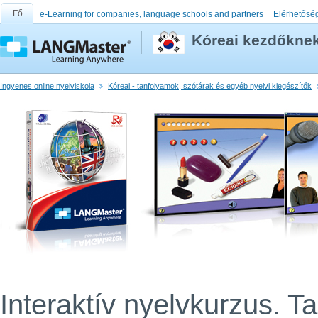
Fő
e-Learning for companies, language schools and partners
Elérhetősé
Kóreai kezdőkne
Ingyenes online nyelviskola
Kóreai - tanfolyamok, szótárak és egyéb nyelvi kiegészítők
Interaktív nyelvkurzus. T