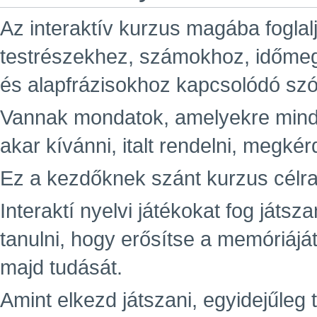
Az interaktív kurzus magába foglal
testrészekhez, számokhoz, időme
és alapfrázisokhoz kapcsolódó sz
Vannak mondatok, amelyekre minde
akar kívánni, italt rendelni, megkér
Ez a kezdőknek szánt kurzus célra
Interaktí nyelvi játékokat fog játsz
tanulni, hogy erősítse a memóriáját
majd tudását.
Amint elkezd játszani, egyidejűleg t