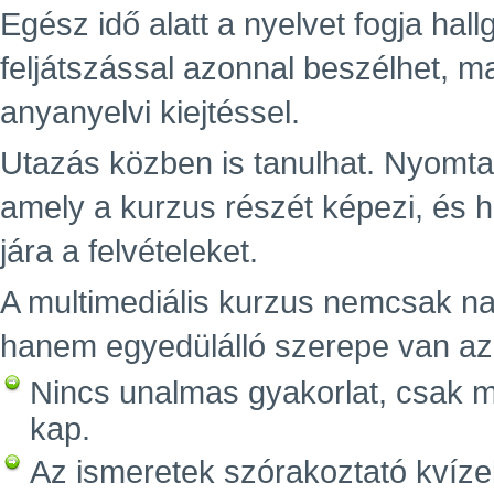
Egész idő alatt a nyelvet fogja hall
feljátszással azonnal beszélhet, ma
anyanyelvi kiejtéssel.
Utazás közben is tanulhat. Nyomta
amely a kurzus részét képezi, és 
jára a felvételeket.
A multimediális kurzus nemcsak n
hanem egyedülálló szerepe van az e
Nincs unalmas gyakorlat, csak m
kap.
Az ismeretek szórakoztató kvízek