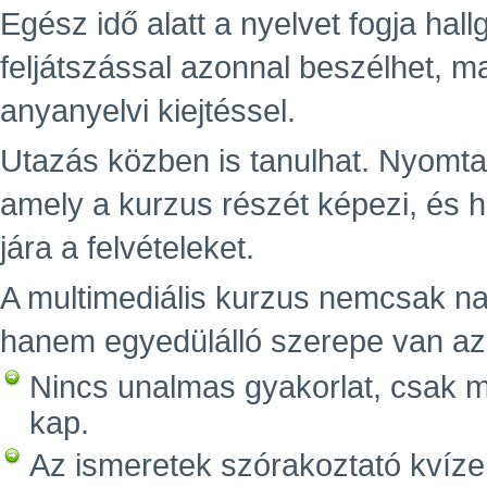
Egész idő alatt a nyelvet fogja hall
feljátszással azonnal beszélhet, ma
anyanyelvi kiejtéssel.
Utazás közben is tanulhat. Nyomta
amely a kurzus részét képezi, és 
jára a felvételeket.
A multimediális kurzus nemcsak n
hanem egyedülálló szerepe van az e
Nincs unalmas gyakorlat, csak m
kap.
Az ismeretek szórakoztató kvízek