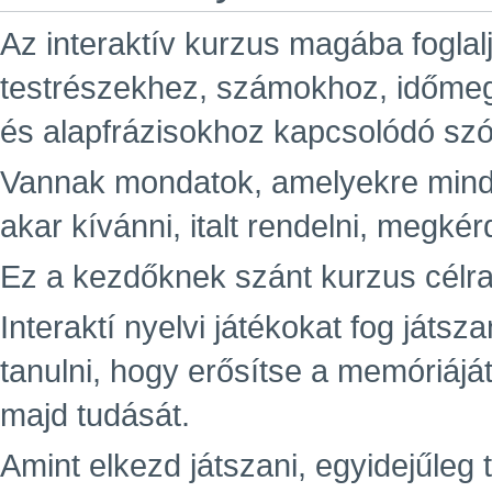
Az interaktív kurzus magába foglal
testrészekhez, számokhoz, időme
és alapfrázisokhoz kapcsolódó sz
Vannak mondatok, amelyekre minde
akar kívánni, italt rendelni, megkér
Ez a kezdőknek szánt kurzus célra
Interaktí nyelvi játékokat fog játsz
tanulni, hogy erősítse a memóriáját
majd tudását.
Amint elkezd játszani, egyidejűleg t