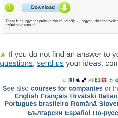
Töltse le az ingyenes próbaverziót és próbálja ki, hogyan lehet könnyedé
szórakozva tanulni!
If you do not find an answer to y
questions
,
send us
your ideas, co
See also
courses for companies
or th
English
Français
Hrvatski
Italia
Português brasileiro
Română
Slove
Български
Еspañol
По-рус