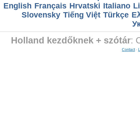
English
Français
Hrvatski
Italiano
L
Slovensky
Tiếng Việt
Türkçe
Ελ
У
Holland kezdőknek + szótár
: 
Contact
-
L