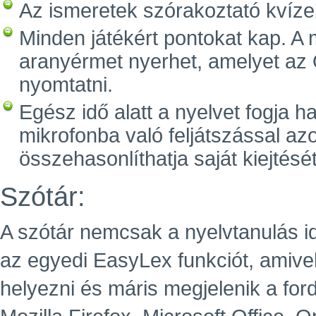
Az ismeretek szórakoztató kvízek
Minden játékért pontokat kap. A
aranyérmet nyerhet, amelyet az Ö
nyomtatni.
Egész idő alatt a nyelvet fogja ha
mikrofonba való feljátszással az
összehasonlíthatja saját kiejtését
Szótár:
A szótár nemcsak a nyelvtanulás i
az egyedi EasyLex funkciót, amive
helyezni és máris megjelenik a for