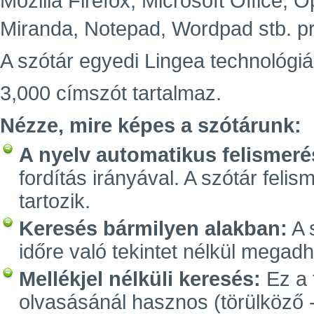
Mozilla Firefox, Microsoft Office,
Miranda, Notepad, Wordpad stb. p
A szótár egyedi Lingea technológiá
3,000 címszót tartalmaz.
Nézze, mire képes a szótárunk:
A nyelv automatikus felismeré
fordítás irányával. A szótár feli
tartozik.
Keresés bármilyen alakban:
A 
időre való tekintet nélkül megadh
Mellékjel nélküli keresés:
Ez a 
olvasásánál hasznos (törülköző -