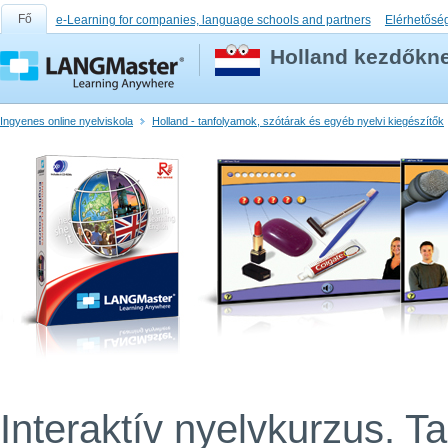
Fő
e-Learning for companies, language schools and partners
Elérhetősé
Holland kezdőkne
Ingyenes online nyelviskola
Holland - tanfolyamok, szótárak és egyéb nyelvi kiegészítők
Interaktív nyelvkurzus. T