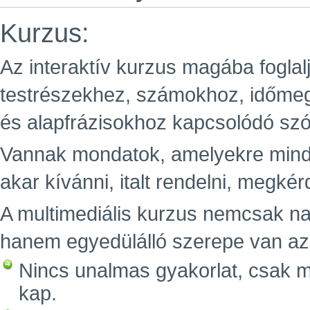
Kurzus:
Az interaktív kurzus magába foglal
testrészekhez, számokhoz, időme
és alapfrázisokhoz kapcsolódó sz
Vannak mondatok, amelyekre minde
akar kívánni, italt rendelni, megkér
A multimediális kurzus nemcsak n
hanem egyedülálló szerepe van az e
Nincs unalmas gyakorlat, csak m
kap.