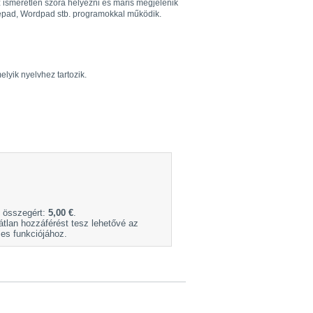
 ismeretlen szóra helyezni és máris megjelenik
Notepad, Wordpad stb. programokkal működik.
elyik nyelvhez tartozik.
ő összegért:
5,00 €
.
átlan hozzáférést tesz lehetővé az
s funkciójához.