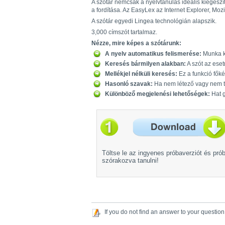
A szótár nemcsak a nyelvtanulás ideális kiegész
a fordítása. Az EasyLex az Internet Explorer, Mo
A szótár egyedi Lingea technológián alapszik.
3,000 címszót tartalmaz.
Nézze, mire képes a szótárunk:
A nyelv automatikus felismerése:
Munka kö
Keresés bármilyen alakban:
A szót az eset
Mellékjel nélküli keresés:
Ez a funkció főké
Hasonló szavak:
Ha nem létező vagy nem te
Különböző megjelenési lehetőségek:
Hat g
Töltse le az ingyenes próbaverziót és pró
szórakozva tanulni!
If you do not find an answer to your question