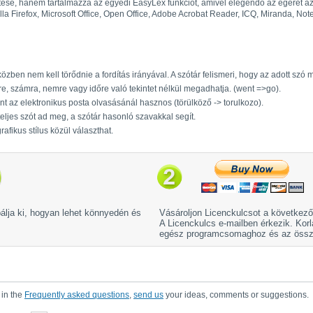
ítése, hanem tartalmazza az egyedi EasyLex funkciót, amivel elegendő az egeret az
zilla Firefox, Microsoft Office, Open Office, Adobe Acrobat Reader, ICQ, Miranda, 
zben nem kell törődnie a fordítás irányával. A szótár felismeri, hogy az adott szó m
re, számra, nemre vagy időre való tekintet nélkül megadhatja. (went =>go).
nt az elektronikus posta olvasásánál hasznos (törülköző -> torulkozo).
ljes szót ad meg, a szótár hasonló szavakkal segít.
rafikus stílus közül választhat.
bálja ki, hogyan lehet könnyedén és
Vásároljon Licenckulcsot a következ
A Licenckulcs e-mailben érkezik. Korl
egész programcsomaghoz és az össze
 in the
Frequently asked questions
,
send us
your ideas, comments or suggestions.