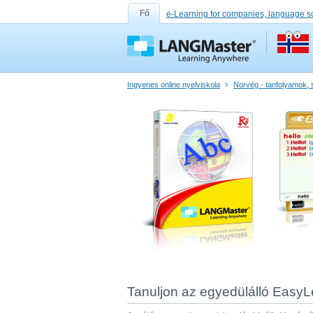
Fő
e-Learning for companies, language s
Ingyenes online nyelviskola
Norvég - tanfolyamok, 
Tanuljon az egyedülálló EasyLe