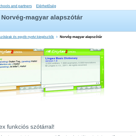
chools and partners
Elérhetőség
Norvég-magyar alapszótár
szótárak és egyéb nyelvi kiegészítők
Norvég-magyar alapszótár
x funkciós szótárral!