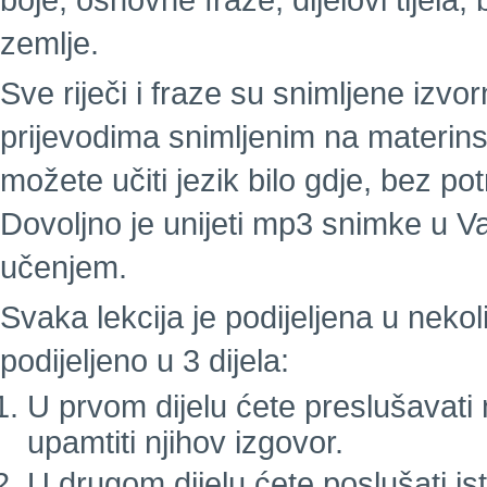
boje, osnovne fraze, dijelovi tijela
zemlje.
Sve riječi i fraze su snimljene izv
prijevodima snimljenim na materins
možete učiti jezik bilo gdje, bez pot
Dovoljno je unijeti mp3 snimke u Va
učenjem.
Svaka lekcija je podijeljena u nekol
podijeljeno u 3 dijela:
U prvom dijelu ćete preslušavati nov
upamtiti njihov izgovor.
U drugom dijelu ćete poslušati ist