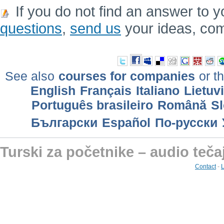
If you do not find an answer to y
questions
,
send us
your ideas, co
See also
courses for companies
or th
English
Français
Italiano
Lietuv
Português brasileiro
Română
Sl
Български
Еspañol
По-русски
Turski za početnike – audio teča
Contact
-
L