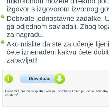
mikrofonom možete direktno početi
izgovor s izgovorom izvornog go
Dobivate jednostavne zadatke. Uč
ga odjednom savladali. Zbog toga
za nagradu.
Ako mislite da ste za učenje lijeni
ćete iznenađeni kakvu ćete dobiti
zabavljati!
Preuzmite probnu besplatnu verziju i isprobajte koliko je učenje jednostav
zabavno!