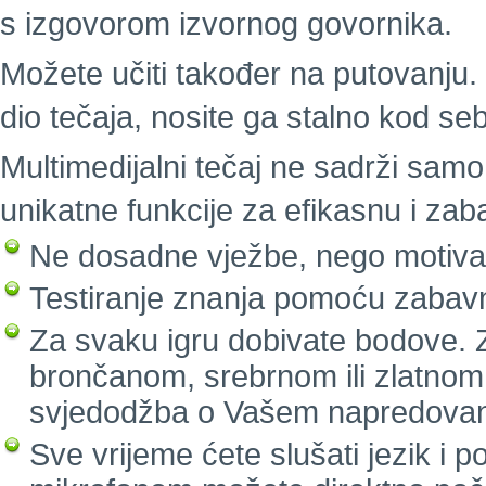
s izgovorom izvornog govornika.
Možete učiti također na putovanju. I
dio tečaja, nosite ga stalno kod se
Multimedijalni tečaj ne sadrži samo 
unikatne funkcije za efikasnu i za
Ne dosadne vježbe, nego motivaci
Testiranje znanja pomoću zabavn
Za svaku igru dobivate bodove. Z
brončanom, srebrnom ili zlatnom
svjedodžba o Vašem napredovan
Sve vrijeme ćete slušati jezik i