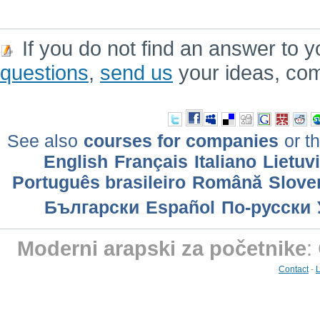
If you do not find an answer to y
questions
,
send us
your ideas, co
See also
courses for companies
or th
English
Français
Italiano
Lietuv
Português brasileiro
Română
Slove
Български
Еspañol
По-русски
Moderni arapski za početnike
:
Contact
-
L